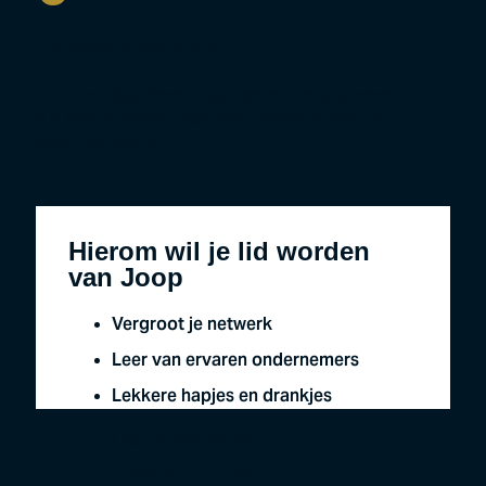
Bijeenkomsten
Door het jaar heen organiseren we ongeveer
6 bijeenkomsten. Van bedrijfsbezoeken tot
gezellige borrels.
Hierom wil je lid worden
van Joop
Vergroot je netwerk
Leer van ervaren ondernemers
Lekkere hapjes en drankjes
Laat je inspireren
Toffe activiteiten