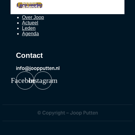
Leden
Lees verder
Agenda
Over Joop
Actueel
Leden
Agenda
Contact
info@joopputten.nl
Facebook
Instagram
© Copyright – Joop Putten