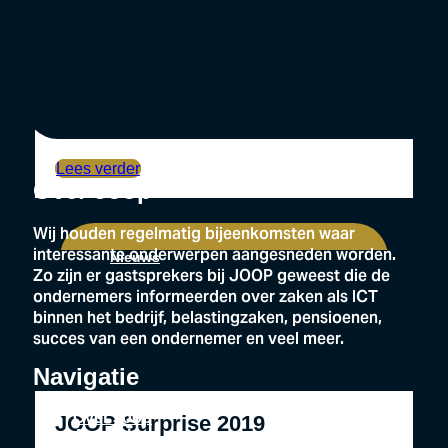
Volgende
Bierproeverij Hert Bier
Lees verder
Over Joop
Wij houden regelmatig bijeenkomsten waar
interessante onderwerpen aangesneden worden.
Nieuws
Zo zijn er gastsprekers bij JOOP geweest die de
ige
ondernemers informeerden over zaken als ICT
binnen het bedrijf, belastingzaken, pensioenen,
succes van een ondernemer en veel meer.
Navigatie
Over Joop
JOOP Surprise 2019
Actueel