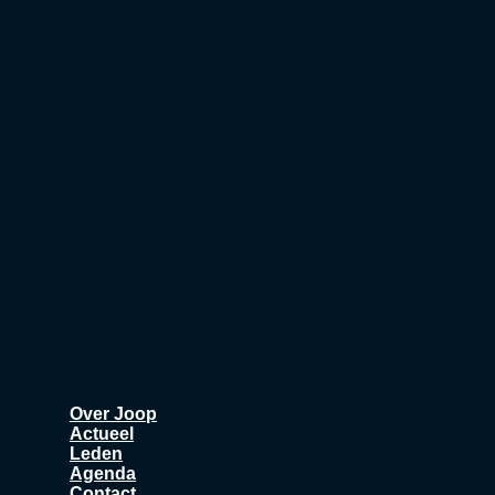
Ga
naar
de
inhoud
Over Joop
Actueel
Leden
Agenda
Contact