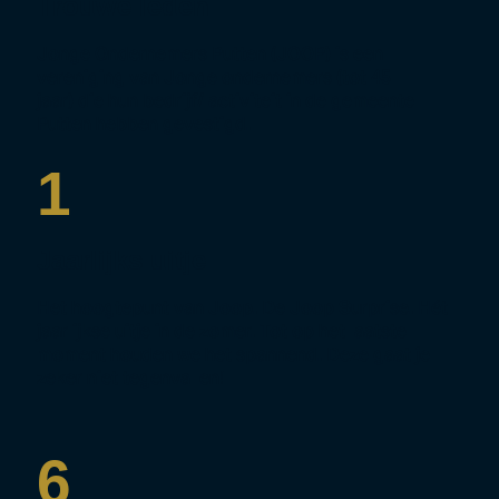
Trouwe leden
Jonge Ondernemers Putten (JOOP) is een
vereniging van Jonge ondernemers (tot 45
jaar) die hun bedrijf/ activiteit in de gemeente
Putten hebben gevestigd.
1
Jaarlijks uitje
Het hoogtepunt van Joop. De Joop Surprise. Hét
jaarlijkse uitje in de zomer. Tot op het laatste
moment houden we het spannend. Deze gaat je
zeker niet tegenvallen!
6