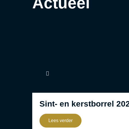
Actueel
Sint- en kerstborrel 20
Lees verder