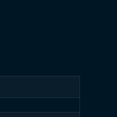
aak met een spreker die een onderwerp
ezelligheid. Het “jaaruitje” is een
r ook een uitje met Jonge Ondernemers
re keren per jaar samen en wordt kennis