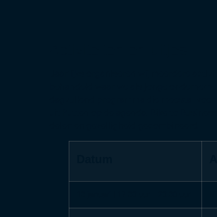
Activiteiten en uitjes
Jaarlijks organiseren wij meerdere activi
behandeld waar we als jonge ondernemers
dagvullend programma die meestal voor 
uit Putten op de agenda, Bike to Busine
delen en gezelligheid gecombineerd.
Datum
A
13 januari | 17.30 uur – 20.30 uur
Ni