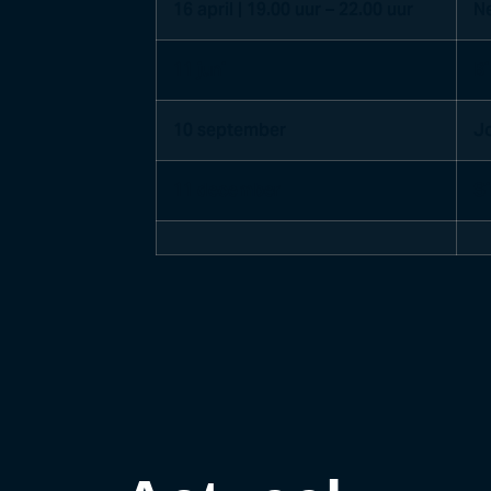
16 april | 19.00 uur – 22.00 uur
N
11 juni
Bi
10 september
Jo
11 december
Si