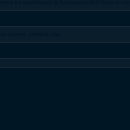
etwerk & Inspiratieavond @ Businessclub SDC Putten (in s
ke to Business (in samenwerking met de Bedrijvenkring Putt
op surprise. Jaarlijkse uitje!
nt & Kerstborrel