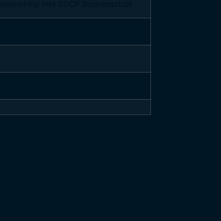
amenwerking met SDCP Businessclub)
en)