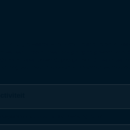
teiten/ uitjes waarbij wij steeds iets anders doen. V
 wat aan hebben, maar ook geregeld gewoon voor de g
de zomervakantie wordt georganiseerd. Vaak staat e
ss en nog veel meer interessants. Zo komen we meerde
ctiviteit
euwjaarsreceptie JOOP & Bedrijvenkring Putten